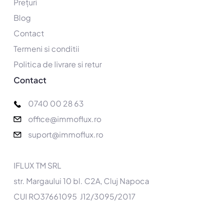
Prețuri
Blog
Contact
Termeni si conditii
Politica de livrare si retur
Contact
0740 00 28 63
office@immoflux.ro
suport@immoflux.ro
IFLUX TM SRL
str. Margaului 10 bl. C2A, Cluj Napoca
CUI RO37661095 J12/3095/2017